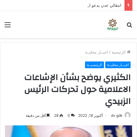
انتقالي عدن يدعو لمواصلة العصيان المدني لليوم الثالث على التوالي
بحث
الق
عن
الرئيسية
/
اخبــار محليــة
اخبــار محليــة
الرئيسيــة
الكثيري يوضح بشأن الإشاعات
الاعلامية حول تحركات الرئيس
الزبيدي
dv gdk
أكتوبر 18, 2022
0
28
أقل من دقيقة