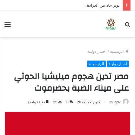
توتر حاد بين العرادة ووزير الدفاع عقب انهيار دفاعات العبر والرويك والثنية.. وتحذيرات من سقوط مدينة مأرب إذا شن الحوثيون هجومًا واسعًا
بحث
الق
عن
الرئيسية
/
اخبـار دوليـة
اخبـار دوليـة
الرئيسيــة
مصر تدين هجوم ميليشيا الحوثي
على ميناء الضبة بحضرموت
dv gdk
أكتوبر 22, 2022
0
25
دقيقة واحدة