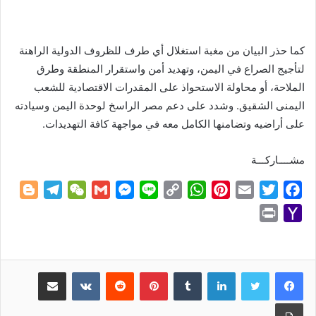
كما حذر البيان من مغبة استغلال أي طرف للظروف الدولية الراهنة
لتأجيج الصراع في اليمن، وتهديد أمن واستقرار المنطقة وطرق
الملاحة، أو محاولة الاستحواذ على المقدرات الاقتصادية للشعب
اليمنى الشقيق. وشدد على دعم مصر الراسخ لوحدة اليمن وسيادته
على أراضيه وتضامنها الكامل معه في مواجهة كافة التهديدات.
مشــــاركـــة
B
T
W
G
M
L
C
W
P
E
T
F
l
e
e
m
e
i
o
h
i
m
w
a
P
Y
o
l
C
a
s
n
p
a
n
a
i
c
r
a
g
e
h
i
s
e
y
t
t
i
t
e
i
h
g
g
a
l
e
L
s
e
l
t
b
n
o
لينكدإن
بينتيريست
مشاركة عبر البريد
e
r
t
n
i
A
r
e
o
t
o
r
a
g
n
p
e
r
o
طباعة
M