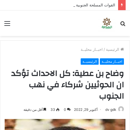
القوات المسلحة الجنوبية تدكُّ بالطائرات المسيرة ثكنات وآليات حوثية شمال الضالع
بحث
الق
عن
الرئيسية
/
اخبــار محليــة
اخبــار محليــة
الرئيسيــة
وضاح بن عطية: كل الاحداث تؤكد
ان الحوثيين شركاء في نهب
الجنوب
dv gdk
أكتوبر 29, 2022
0
33
أقل من دقيقة