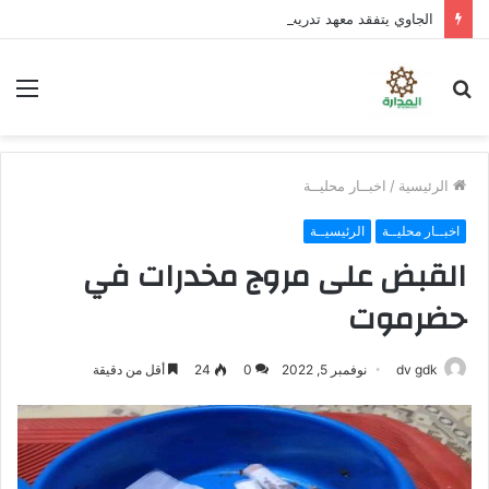
الجاوي يتفقد معهد تدريب المهن بمنطقة “فقم” ويطلع على جاهزيته
بحث
الق
عن
الرئيسية
/
اخبــار محليــة
اخبــار محليــة
الرئيسيــة
القبض على مروج مخدرات في
حضرموت
dv gdk
نوفمبر 5, 2022
0
24
أقل من دقيقة