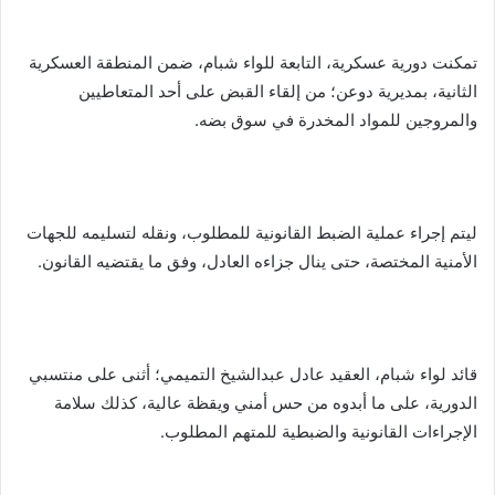
تمكنت دورية عسكرية، التابعة للواء شبام، ضمن المنطقة العسكرية
الثانية، بمديرية دوعن؛ من إلقاء القبض على أحد المتعاطيين
والمروجين للمواد المخدرة في سوق بضه.
ليتم إجراء عملية الضبط القانونية للمطلوب، ونقله لتسليمه للجهات
الأمنية المختصة، حتى ينال جزاءه العادل، وفق ما يقتضيه القانون.
قائد لواء شبام، العقيد عادل عبدالشيخ التميمي؛ أثنى على منتسبي
الدورية، على ما أبدوه من حس أمني ويقظة عالية، كذلك سلامة
الإجراءات القانونية والضبطية للمتهم المطلوب.