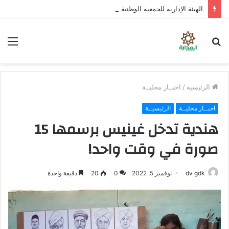
الهيئة الإدارية للجمعية الوطنية تؤكد المضي في عملية التصعيد وتناقش مستجدات الأوضاع السياسية
بحث
الق
عن
الرئيسية
/
اخبــار محليــة
اخبــار محليــة
الرئيسيــة
هندية تدخل غينيس برسمها 15
صورة في وقت واحد!
dv gdk
نوفمبر 5, 2022
0
20
دقيقة واحدة