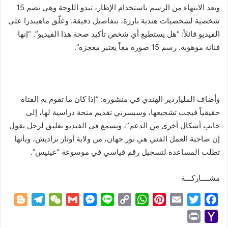
وبعد الانتهاء من الرسم باستخدام الإطار، تبدو اللوحة وهي تضم 15
شخصية لشخصيات هندية بارزة، بتفاصيل دقيقة. وعلّق ماهيندرا على
الفيديو قائلاً: “هل يستطيع أي شخص تأكيد صحة هذا الفيديو”. “إنها
فنانة موهوبة. رسم 15 صورة معاً يعتبر معجزة”.
وأضاف الملياردير الهندي في منشوره: “إذا كان ما تقوم به الفتاة
حقيقياً فيجب تشجيعها، وسيسرني تقديم منحة دراسية لها، إلى
جانب أشكال أخرى من الدعم”، ويسمع في الفيديو تعليق لرجل يقول
إن صاحبة العمل الفني هي نور جهان، من ولاية أوتار براديش، وبأنها
تطلب المساعدة لتسجيل رقم قياسي في موسوعة “غينيس”.
مشــــاركـــة
B
T
W
G
M
L
C
W
P
E
T
F
l
e
e
m
e
i
o
h
i
m
w
a
P
Y
o
l
C
a
s
n
p
a
n
a
i
c