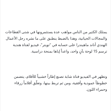
يمتلك الكثير من الناس مواهب عدة يستثمرونها في شتى القطاعات
والمجالات الحياتية، وهذا بالضبط ينطبق على ما نشره رجل الأعمال
الهندي أناند ماهيندرا على حسابه في “تويتر”، فيديو لفتاة هندية
ترسم 15 لوحة بآنٍ واحد، واعداً إياها بمنحة دراسية.
وتظهر في الفيديو فتاة شابة تصنع إطاراً خشبياً للأقلام، يتضمن
خطوطاً عمودية وأفقية، ومن ثم تربط بينها، وتعلّق أقلاماً زرقاء
وحمراء اللون.