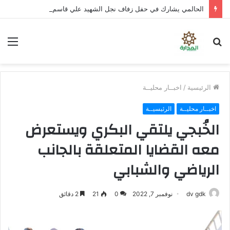
الحالمي يشارك في حفل زفاف نجل الشهيد علي قاسم شريبة ويؤكد الوفاء لتضحيات الشهداء
بحث
الق
عن
الرئيسية
/
اخبــار محليــة
اخبــار محليــة
الرئيسيــة
الخُبجي يلتقي البكري ويستعرض
معه القضايا المتعلقة بالجانب
الرياضي والشبابي
dv gdk
نوفمبر 7, 2022
0
21
2 دقائق