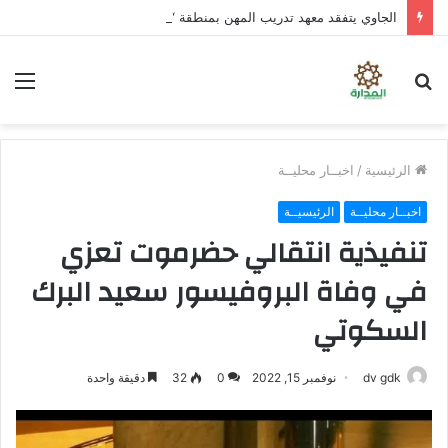
الجاوي يتفقد معهد تدريب المهن بمنطقة “فقم” ويطلع على جاهزيته
بحث
الق
عن
الرئيسية
/
اخبــار محليــة
اخبــار محليــة
الرئيسيــة
تنفيذية انتقالي حضرموت تعزي
في وفاة البروفيسور سعيد البرك
السكوتي
dv gdk
نوفمبر 15, 2022
0
32
دقيقة واحدة