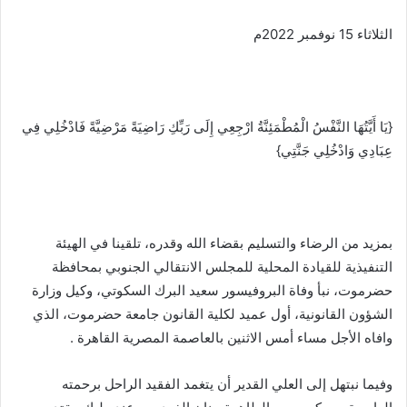
الثلاثاء 15 نوفمبر 2022م
{يَا أَيَّتُهَا النَّفْسُ الْمُطْمَئِنَّةُ ارْجِعِي إِلَى رَبِّكِ رَاضِيَةً مَرْضِيَّةً فَادْخُلِي فِي
عِبَادِي وَادْخُلِي جَنَّتِي}
بمزيد من الرضاء والتسليم بقضاء الله وقدره، تلقينا في الهيئة
التنفيذية للقيادة المحلية للمجلس الانتقالي الجنوبي بمحافظة
حضرموت، نبأ وفاة البروفيسور سعيد البرك السكوتي، وكيل وزارة
الشؤون القانونية، أول عميد لكلية القانون جامعة حضرموت، الذي
وافاه الأجل مساء أمس الاثنين بالعاصمة المصرية القاهرة .
وفيما نبتهل إلى العلي القدير أن يتغمد الفقيد الراحل برحمته