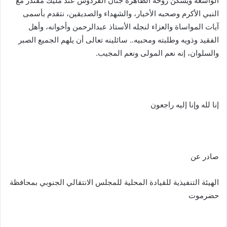
الواسعة ويسكن روحه الطاهرة جنان الفردوس عند مليك مقتدر مع
النبي الأكرم وصحبه الأخيار، والشهداء والصديقين، نتقدم بأسمى
آيات المواساة والعزاء لنجله الأستاذ عبدالرحمن وأخوانه، وأهل
الفقيد وذويه وطلبته ومحبيه.. سائلينه تعالى أن يلهم الجميع الصبر
والسلوان، إنه نعم المولى ونعم المجيب.
إنا لله وإنا إليه راجعون
صادر عن
الهيئة التنفيذية للقيادة المحلية للمجلس الانتقالي الجنوبي بمحافظة
حضرموت