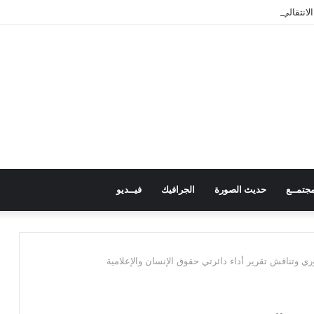
لانتقالي كافة الوسائل للإفراج عن المعتقلين
جتمــع
حديث الصورة
الجرافيك
فيــديو
دوري وتناقش تقرير أداء دائرتي حقوق الإنسان والإعلامية