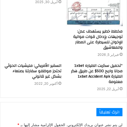
أبريل 30, 2025
مخطط خطير يستهدف عدن:
توجيهات بإدخال قوات موالية
للإخوان للسيطرة على المطار
والمعاشيق
فبراير 5, 2026
“تحميل سكربت الطياره 1xbet
السفير الأمريكي: مليشيات الحوثي
مجانا واربح 500$ عن طريق هكر
تحتجز موظفو سفارتنا بصنعاء
الطيارة 1xbet Accident Apk
بشكل غير قانوني
معلومة
أكتوبر 20, 2022
أبريل 22, 2025
اترك تعليقاً
لن يتم نشر عنوان بريدك الإلكتروني.
الحقول الإلزامية مشار إليها بـ
*