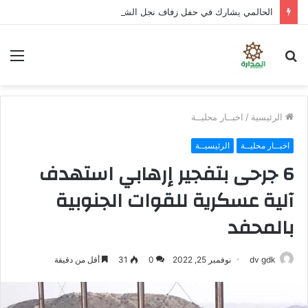
الحالمي يشارك في حفل زفاف نجل الشهيد علي قاسم شريبة ويؤكد الوفاء لتضحيات الشهداء
بحث
الق
عن
الرئيسية
/
اخبــار محليــة
اخبــار محليــة
الرئيسيــة
6 جرحى بتفجير إرهابي استهدف
آلية عسكرية للقوات الجنوبية
بالمحفد
dv gdk
نوفمبر 25, 2022
0
31
أقل من دقيقة