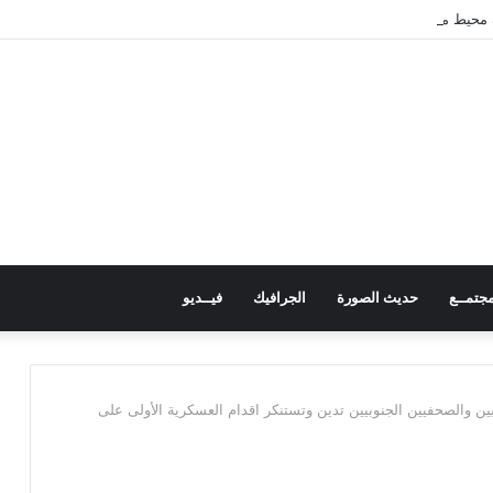
 محيط مدرسة في حجر بالضالع دون خسائر
جتمــع
حديث الصورة
الجرافيك
فيــديو
ميين والصحفيين الجنوبيين تدين وتستنكر اقدام العسكرية الأولى على