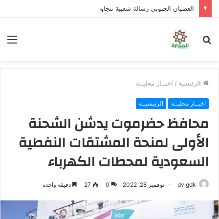
العصيان الجنوبي رسالة شعبية تتجاوز الخدمات
بحث
الق
عن
الرئيسية
/
اخبــار محليــة
اخبــار محليــة
الرئيسيــة
محافظ حضرموت يدشن الشحنة
الأولى لمنحة المشتقات النفطية
السعودية لمحطات الكهرباء
dv gdk
نوفمبر 28, 2022
0
27
دقيقة واحدة