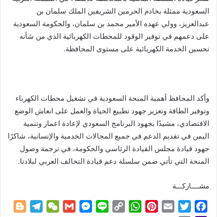
السعودية ممثلة بخادم الحرمين الشريفين الملك سلمان بن
عبدالعزيز، وولي عهده الأمير محمد بن سلمان، والحكومة السعودية
على دعمهم في توفير الوقود للمحطات الكهربائية الذي من شأنه
تحسين الخدمة الكهربائية على مستوى المحافظة.
وأكد المحافظ أهمية المنحة السعودية في تشغيل محطات الكهرباء
وتوفير الطاقة وتعزيز جهود تطبيع الحياة والعمل على انعاش الوضع
الاقتصادي، مشيدًا بجهود البرنامج السعودي لإعادة اعمار وتنمية
اليمن في تقديم الدعم في جميع المجالات الخدمية والإنسانية، شاكرًا
جهود قيادة مجلس القيادة الرئاسي والحكومة، في ترجمة وصول
المنحة التي تأتي ضمن سلسلة دعم قيادة التحالف العربي لبلادنا.
مشــــاركـــة
B
T
W
G
M
L
C
W
P
E
T
F