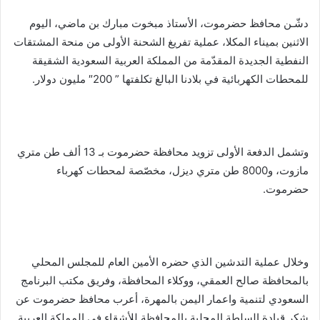
دشّـن محافظ حضرموت، الأستاذ مبخوت مبارك بن ماضي، اليوم
الاثنين بميناء المكلا، عملية تفريغ الشحنة الأولى من منحة المشتقات
النفطية الجديدة المقدّمة من المملكة العربية السعودية الشقيقة
للمحطات الكهربائية في بلادنا البالغ تكلفتها ” 200″ مليون دولار.
وتشمل الدفعة الأولى تزويد محافظة حضرموت بـ 13 ألف طن متري
مازوت، و8000 طن متري ديزل، مخصّصة لمحطات كهرباء
حضرموت.
وخلال عملية التدشين الذي حضره الأمين العام للمجلس المحلي
بالمحافظة صالح العمقي، ووكلاء المحافظة، وفريق مكتب البرنامج
السعودي لتنمية واعمار اليمن بالمهرة، أعرب محافظ حضرموت عن
شكر قيادة السلطة المحلية بالمحافظة للأشقاء في المملكة العربية