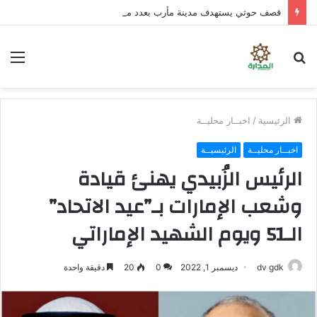
قصف حوثي يستهدف مدينة مأرب بعدد من الصواريخ والمسيّرات
بحث
الق
عن
الرئيسية
/
اخبــار محليــة
اخبــار محليــة
الرئيسيــة
الرئيس الزُبيدي يهنئ قيادة
وشعب الإمارات بـ”عيد الاتحاد”
الـ51 ويوم الشهيد الإماراتي
dv gdk
ديسمبر 1, 2022
0
20
دقيقة واحدة