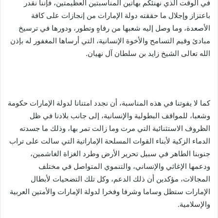
في الوقت الذي نهنئكم بهاتين المناسبتين العظيمتين، فإننا نقدر
باعتزاز وإجلال ما حققته دولة الإمارات من إنجازات على كافة
الأصعدة، وما وصل إليه شعبها من رفاهٍ وتطور، ودورها في ترسيخ
مبادئ وقيم التسامح والأخوة الإنسانية، التي أرساها المغفور له بإذن
الله تعالى الشيخ زايد بن سلطان آل نهيان.
كما لا يفوتنا في هذه المناسبة، أن نجدد امتنانا لدولة الإمارات حكومة
وشعبا، للمواقف البطولية والإنسانية، إلى جانب بلادنا في ظل
الظروف الاستثنائية التي مرت وما زالت تمر بها، وذلك ما جسدته
الدماء الزكية لأبناء القوات المسلحة الإماراتية التي سالت على تراب
جنوبنا الطاهر في سبيل تحرير الأرض وطرد الغزاة الغاشمين،
ودعمها الإغاثي والإنساني، والتنموي المتواصل في مختلف
المجالات، مؤكدين أن ذلك الدعم، وكل تلك التضحيات لأبطال
الإمارات ستظل وساما وشرفا وفخرا لدولة الإمارات والأمتين العربية
والإسلامية.