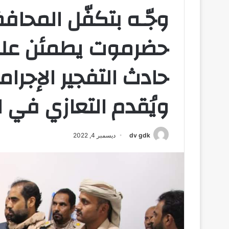
وجّـه بتكفّل المحا
حضرموت يطمئن على 
حادث التفجير الإجرا
ويُقدم التعازي في 
dv gdk
ديسمبر 4, 2022