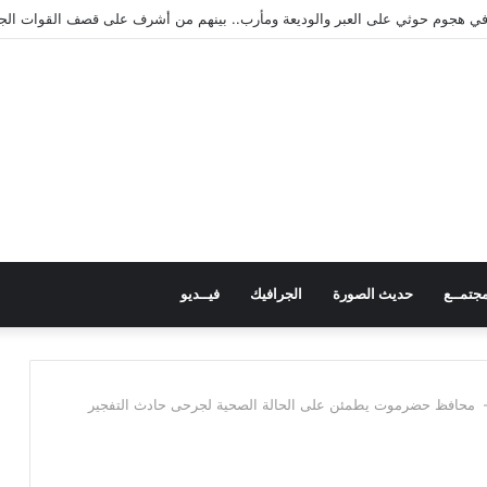
ريب المهن بمنطقة “فقم” ويطلع على جاهزيته
جتمــع
حديث الصورة
الجرافيك
فيــديو
م – محافظ حضرموت يطمئن على الحالة الصحية لجرحى حادث التفجير