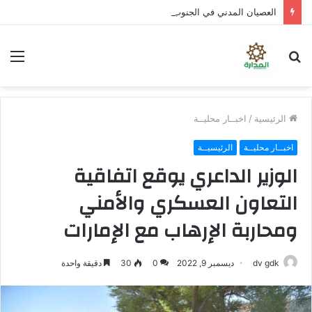
العصيان المدني في الجنوب .. تصعيد شعبي واسع لتوفير الخدمات ورفض سياسات الوصاية
بحث
الق
عن
الرئيسية
/
اخبــار محليــة
اخبــار محليــة
الرئيسيــة
الوزير الداعري يوقع اتفاقية
التعاون العسكري والأمني
ومحاربة الإرهاب مع الإمارات
dv gdk
ديسمبر 9, 2022
0
30
دقيقة واحدة