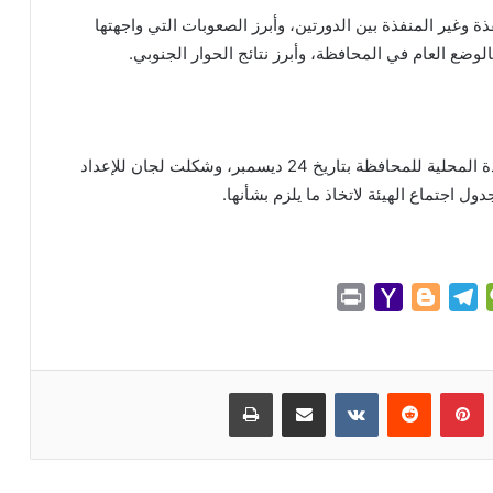
 وغير المنفذة بين الدورتين، وأبرز الصعوبات التي واجهتها
بالوضع العام في المحافظة، وأبرز نتائج الحوار الجنوبي.
وأقرت الهيئة موعد انعقاد الاجتماع العام الموسع للقيادة المحلية للمحافظة بتاريخ 24 ديسمبر، وشكلت لجان للإعداد
ل اجتماع الهيئة لاتخاذ ما يلزم بشأنها.
P
Y
B
T
W
r
a
l
e
e
i
h
o
l
C
n
o
g
e
h
بينتيريست
مشاركة عبر البريد
طباعة
t
o
g
g
a
M
e
r
t
a
r
a