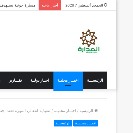
مسيّرة حوثية تستهدف
الجمعة, أغسطس 7 2026
أخبار عاجلة
الرئيسيــة
اخبــار محليـة
اخبـار دوليـة
تقـــارير
م
الرئيسية
/
اخبــار محليــة
/
تنفيذية انتقالي المهرة تعقد اج
اخبــار محليــة
الرئيسيــة