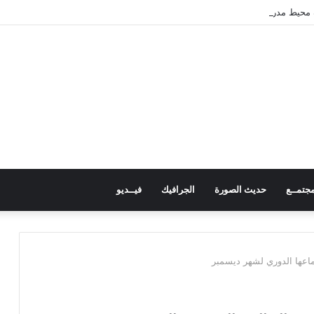
 محيط مدرسة في حجر بالضالع دون خسائر
جتمــع
حديث الصورة
الجرافيك
فيــديو
تماعها الدوري لشهر ديسمبر