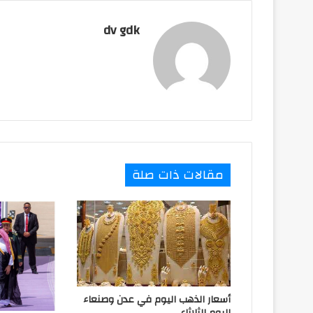
e
k
p
s
k
r
t
dv gdk
مقالات ذات صلة
أسعار الذهب اليوم في عدن وصنعاء
اليوم الثلاثاء.