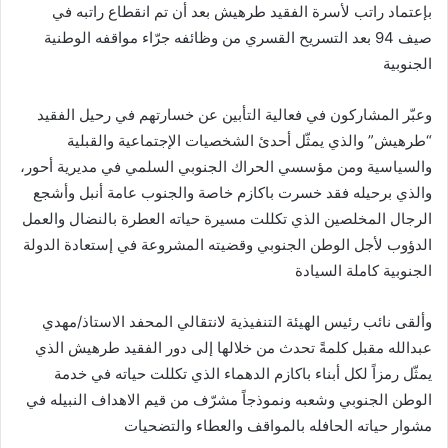
بإعتماد راتب لأسرة الفقيد طرهيش بعد أن تم انقطاع راتبه في
صيف 94 بعد التسريح القسري من وظائفه جرّاء مواقفه الوطنية
الجنوبية
وعبّر المشاركون في فعالية التأبين عن خسارتهم في رحيل الفقيد
“طرهيش” والذي يمثّل أحدئ الشخصيات الإجتماعية والقبلية
والسياسية ومن مؤسسي الحراك الجنوبي السلمي في مديرية أحور،
والذي برحيله فقد خسرت باكازم خاصة والجنوب عامة أنبل وأشجع
الرجال المخلصين الذي تكللت مسيرة حياته العطرة بالنضال والعمل
الدؤوب لأجل الوطن الجنوبي وقضيته المشروعة في إستعادة الدولة
الجنوبية كاملة السيادة
وألقى نائب رئيس الهيئة التنفيذية لانتقالي المحفد الاستاذ/مهدي
عبدالله مقبل كلمةً تحدث من خلالها إلى دور الفقيد طرهيش الذي
يمثّل رمزاً لكل أبناء باكازم الدهماء الذي تكللت حياته في خدمة
الوطن الجنوبي وشعبه ونموذجاً مشرّف من قيم الاهداف النبيله في
مشوار حياته الحافله بالمواقف والعطاء والتضحيات