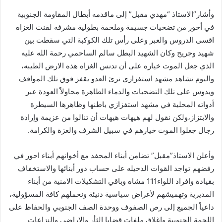
وأشار”الاستاذ “مهدي مقبل” إلى ماقدمه أبطال المقاومة الجنوبية
في أحور من تضحيات جسيمة وملحمة بطولية مشرفه لقنت الغزاه
اقسى الدروس والعبر وعلى رأس تلك الكوكبة التي سقطت بين
شهيد وجريح وكان الشهيد البطل سالم الساحمي رحمة الله عليه
الذي جعل الموت خياره على أن تدنس الغزاه هذه الارض الطيبه،
واليوم نشاهد مشهد استفزازي نرئ العدو يقفز فوق تلك المواقف
ويدوس على تلك التضحيات والدماء الطاهرة محاولاً العودة عبر
أدواته المحلية في مشهد استفزازي باطنها وظاهرها السيطرة
والابتزاز،ولكن نقول لهم هيهات هيهات أن تنالوا من عزيمة وإرادة
رجال جعلوا الموت خيارهم في سبيل الشرف والعزة والكرامة.
وأعلن الاستاذ”مقبل” تضامن أبناء المحفد مع أخوانهم أبناء احور في
رفضهم تواجد القوات الدخيله على حساب دور أبنائها والاستخفاف
بقيادة وافراد اللواء111 مشاه وباقي التشكيلات الامنية من أبناء
المديرية وتهميشهم لأغراض سياسية دنيئة ونحملهم كافة المسؤولية،
داعياً الجميع إلى رص الصفوف ووحدة الصف الجنوبي والحفاظ على
اللحمة الجنوبية وإغلاق ملفات قضايا الثأر والاراضي والنزاعات