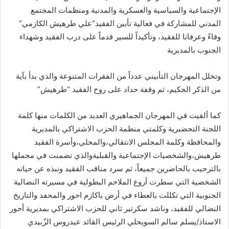
الإجتماعية والسياسية والعسكرية والمدنية ومنظمات المجتمع
المدني للمشاركة في فعالية تأبين الفقيد”علي طرهيش الكازمي”
وفاءً وعرفانا للفقيد، وتأكيداً للسير قدماً على درب الفقيد وشهداء
الجنوب بالمديرية
وتخلل المهرجان التأبيني عدداً من الفقرات المتنوعة والذي بدأ بآية
من الذكر الحكيم، ثم وقفة حداد على روح الفقيد “طرهيش”
كما ألقيت في المهرجان الجماهيري العديد من الكلمات منها كلمة
اللجنة التحضيرية وكلمتي منظمة الحزب الاشتراكي بالمديرية
والمحافظة وكلمة المجلس الانتقالي،والمحلي،وأسرة الفقيد
طرهيش،والشخصيات الإجتماعية والقبليةوالذي تضمنت في مجملها
بالترحيب بالحاضرين جميعاً، ثم سرد مناقب الفقيد ونبذه عن حياته
الشخصية التي سطرت أروع الملاحم البطولية في مسيرته النضالية
الجنوبية التي تكللت بالعطاء في أرض باكازم احور والمحفد والتاريخ
النضالي للفقيد، وناشد سكرتير ثاني للحزب الاشتراكي بمديرية أحور
الاستاذ/يسلم سالم السويحلي الرئيس القائد عيدروس الزٌبيدي