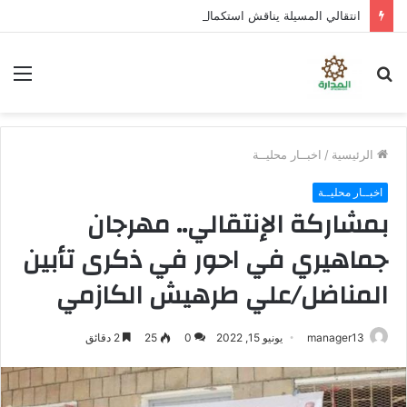
انتقالي المسيلة يناقش استكمال برنامج التصعيد الشعبي
بحث
الق
عن
الرئيسية
/
اخبــار محليــة
اخبــار محليــة
بمشاركة الإنتقالي.. مهرجان
جماهيري في احور في ذكرى تأبين
المناضل/علي طرهيش الكازمي
manager13
يونيو 15, 2022
0
25
2 دقائق