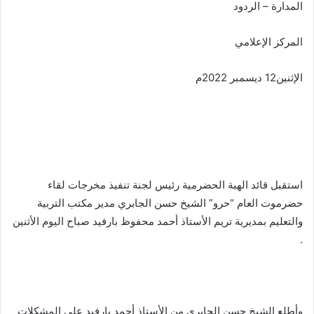
المدارة – الردود
المركز الإعلامي
الإثنين12 ديسمبر 2022م
استقبل قائد الهبة الحضرمية رئيس لجنة تنفيذ مخرجات لقاء
حضرموت العام “حرو” الشيخ حسن الجابري مدير مكتب التربية
والتعليم بمديرية تريم الأستاذ أحمد محفوظ بارفيد صباح اليوم الأثنين
.
وأطلع الشيخ حسن الجابري من الأستاذ أحمد بارفيد على المشكلات