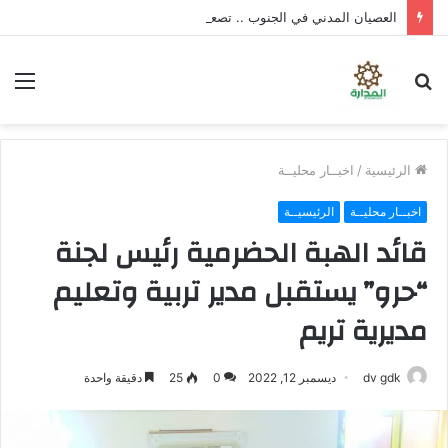
العصيان المدني في الجنوب .. تصعيد شعبي واسع لتوفير الخدمات ورفض سياسات الوصاية
بحث
الق
عن
الرئيسية
/
اخبــار محليــة
اخبــار محليــة
الرئيسيــة
قائد الهبة الحضرمية رئيس لجنة
“حرو” يستقبل مدير تربية وتعليم
مديرية تريم
dv gdk
ديسمبر 12, 2022
0
25
دقيقة واحدة