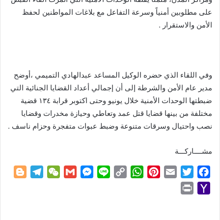
على مطلوبين أمنياً وسرعة التفاعل مع بلاغات المواطنين لحفظ
الأمن والاستقرار .
وفي اللقاء الذي حضره الوكيل المساعد عبدالهادي التميمي ،أوضح
مدير عام الأمن والشرطة إلى أن إجمالي أعداد القضايا الجنائية التي
ضبطتها الوحدات الأمنية خلال يونيو وحتى اكتوبر قرابة ١٣٤ قضية
مختلفة من بينها قضايا قتل عمد وتعاطي وحيازة مخدرات وقضايا
نصب واحتيال وسرقات متنوعة وضبط عبوات متفجرة وحزام ناسف .
مشــــاركـــة
B
T
W
G
M
L
C
W
P
E
T
F
l
e
e
m
e
i
o
h
i
m
w
a
P
Y
o
l
C
a
s
n
p
a
n
a
i
c
r
a
g
e
h
i
s
e
y
t
t
i
t
e
i
h