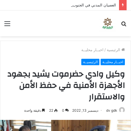
العصيان المدني في الجنوب .. تصعيد شعبي واسع لتوفير الخدمات ورفض سياسات الوصاية
بحث
الق
عن
الرئيسية
/
اخبــار محليــة
اخبــار محليــة
الرئيسيــة
وكيل وادي حضرموت يشيد بجهود
الأجهزة الأمنية في حفظ الأمن
والاستقرار
dv gdk
ديسمبر 13, 2022
0
22
دقيقة واحدة