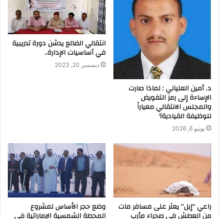
انتقالي الضالع يدشن دورة تدريبية
في أساسيات الإدارة..
ديسمبر 20, 2023
د. أمين العلياني : لماذا صارت
الإساءة إلى رمز التفويض
والمجلس الانتقالي معياراً
للوظيفة القيادية؟
يونيو 6, 2026
راعي “إبل” يعثر على مسافر مات
وضع حجر الأساس لمشروع
من العطش في صحراء مأرب
المحطة الشمسية الإماراتية في