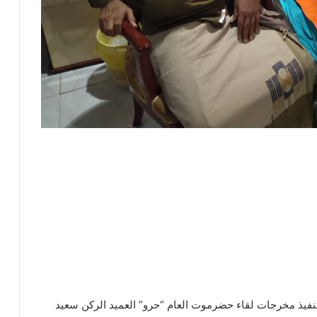
ة تنفيذ مخرجات لقاء حضرموت العام “حرو” العميد الركن سعيد