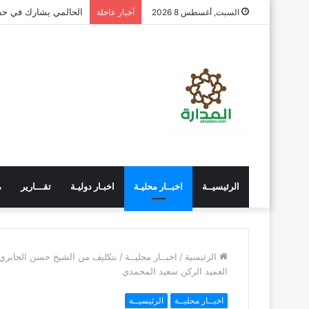
الحالمي يشارك في حفل
السبت, أغسطس 8 2026
أخبار عاجلة
الرئيسيــة
اخبــار محليـة
اخبـار دوليـة
تقـــارير
م
الرئيسية
/
اخبــار محليــة
/
بتكليف من الشيخ حسن الجابري 
العميد الركن سعيد المحمدي
اخبــار محليــة
الرئيسيــة