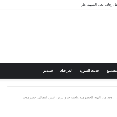
 زفاف نجل الشهيد علي قاسم شريبة ويؤكد الوفاء لتضحيات الشهداء
جتمــع
حديث الصورة
الجرافيك
فيــديو
.. وفد من الهبة الحضرمية ولجنة حرو يزور رئيس انتقالي حضرموت