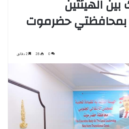
بين الهيئتين
س بمحافظتي حضرموت
0
28
2 دقائق