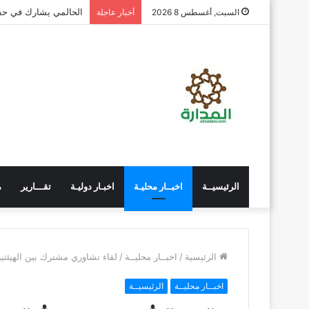
الحالمي يشارك في حفل
السبت, أغسطس 8 2026
أخبار عاجلة
الرئيسيــة
اخبــار محليـة
اخبـار دوليـة
تقـــارير
م
الرئيسية
/
اخبــار محليــة
/
لقاء تشاوري مشترك بين الهيئت
اخبــار محليــة
الرئيسيــة