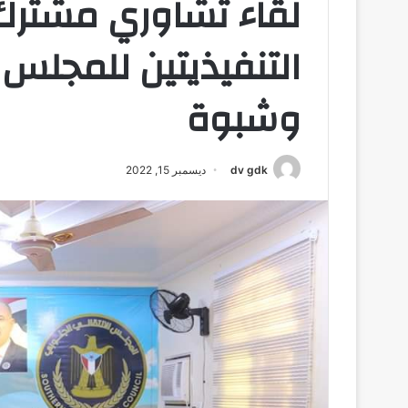
لقاء تشاوري مشترك 
التنفيذيتين للمجل
وشبوة
dv gdk
ديسمبر 15, 2022