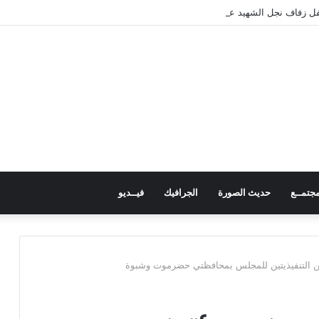
 زفاف نجل الشهيد علي قاسم شريبة ويؤكد الوفاء لتضحيات الشهداء
جتمــع
حديث الصورة
الجرافيك
فيــديو
ين التنفيذيتين للمجلس بمحافظتي حضرموت وشبوة