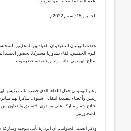
إعلام القيادة المحلية م/حضرموت
الخميس15ديسمبر2022م
عقدت الهيئتان التنفيذيتان للقيادتين المحليتين للمج
اليوم الخميس، لقاء تشاوريا مشتركا، بحضور العميد ال
صالح الهميمي، نائب رئيس تنفيذية حضرموت..
وعبر الهميمي خلال اللقاء، الذي حضره نائب رئيس الهيئ
رئيس وأعضاء تنفيذية انتقالي شبوة.. شاكرا لهم مبادرتهم
بنتائج وثمار مباركة على مستوى التنسيق والتعاون بين ال
المتجاورتين.
وذكر العميد الجبواني، أن الزيارة تأتي بتوجيه ومباركة