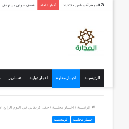
قصف حوثي يستهدف مدي
الجمعة, أغسطس 7 2026
أخبار عاجلة
الرئيسيــة
اخبــار محليـة
اخبـار دوليـة
تقـــارير
م
الرئيسية
/
اخبــار محليــة
/
حفل كرنفالي في اليوم الرابع 
اخبــار محليــة
الرئيسيــة