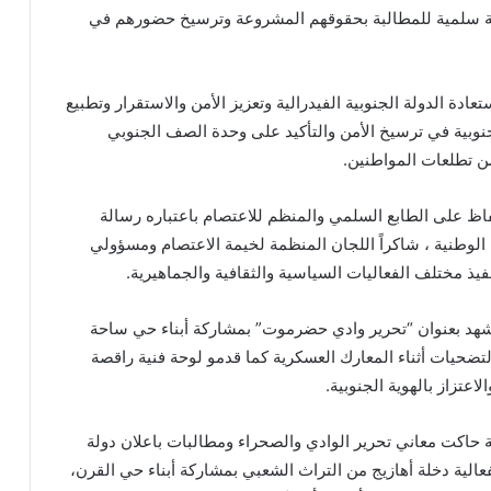
لة سلمية للمطالبة بحقوقهم المشروعة وترسيخ حضورهم في
ادة الدولة الجنوبية الفيدرالية وتعزيز الأمن والاستقرار وتطبيع
نوبية في ترسيخ الأمن والتأكيد على وحدة الصف الجنوبي
 تطلعات المواطنين.
ظ على الطابع السلمي والمنظم للاعتصام باعتباره رسالة
الوطنية ، شاكراً اللجان المنظمة لخيمة الاعتصام ومسؤولي
ذ مختلف الفعاليات السياسية والثقافية والجماهيرية.
مشهد بعنوان “تحرير وادي حضرموت” بمشاركة أبناء حي ساحة
تضحيات أثناء المعارك العسكرية كما قدمو لوحة فنية راقصة
اعتزاز بالهوية الجنوبية.
حاكت معاني تحرير الوادي والصحراء ومطالبات باعلان دولة
الية دخلة أهازيج من التراث الشعبي بمشاركة أبناء حي القرن،