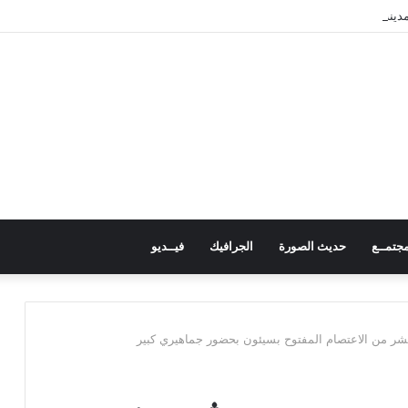
نة مأرب بعدد من الصواريخ والمسيّرات
جتمــع
حديث الصورة
الجرافيك
فيــديو
عشر من الاعتصام المفتوح بسيئون بحضور جماهيري كبير