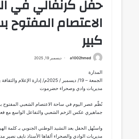
حفل كرنفالي في الي
الاعتصام المفتوح ب
كبير
a1002hmed
ديسمبر 19, 2025
المدارة
الجمعة – 19/ ديسمبر / 2025م/ إدا
مديريات وادي وصحراء حضرموت
نُظّم عصر اليوم في ساحة الاعتصام الشعبي المفتوح ب
جماهيري عكس الزخم الشعبي والتفاعل الواسع مع فعالي
واستُهل الحفل بعد النشيد الوطني الجنوبي بـ كلمة اله
مديريات الوادي والصحراء ألقاها الأستاذ نايف نصير مدير 