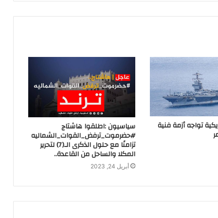
يكية تواجه أزمة فنية
سياسيون :اطلقوا هاشتاج
ر
#حضرموت_ترفض_القوات_الشماليه
تزامنًا مع حلول الذكرى الـ(7) لتحرير
المكلا والساحل من القاعدة..
أبريل 24, 2023