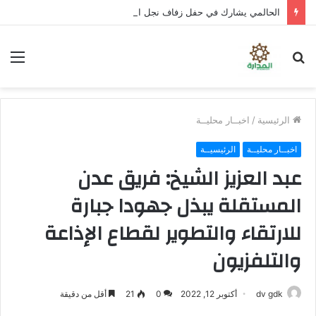
الحالمي يشارك في حفل زفاف نجل الشهيد علي قاسم شريبة ويؤكد الوفاء لتضحيات الشهداء
بحث
الق
عن
الرئيسية
/
اخبــار محليــة
اخبــار محليــة
الرئيسيــة
عبد العزيز الشيخ: فريق عدن
المستقلة يبذل جهودا جبارة
للارتقاء والتطوير لقطاع الإذاعة
والتلفزيون
dv gdk
أكتوبر 12, 2022
0
21
أقل من دقيقة