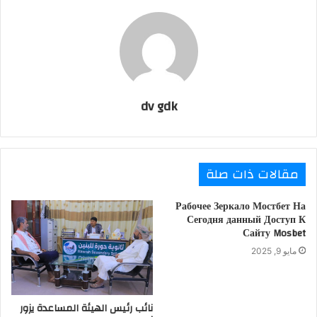
l
dv gdk
مقالات ذات صلة
Рабочее Зеркало Мостбет На
Сегодня данный Доступ К
Сайту Mosbet
مايو 9, 2025
نائب رئيس الهيئة المساعدة يزور