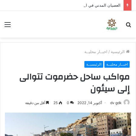
العصيان المدني في الجنوب .. تصعيد شعبي واسع لتوفير الخدمات ورفض سياسات الوصاية
بحث
الق
عن
الرئيسية
/
اخبــار محليــة
اخبــار محليــة
الرئيسيــة
مواكب ساحل حضرموت تتوالى
إلى سيئون
dv gdk
أكتوبر 14, 2022
0
25
أقل من دقيقة