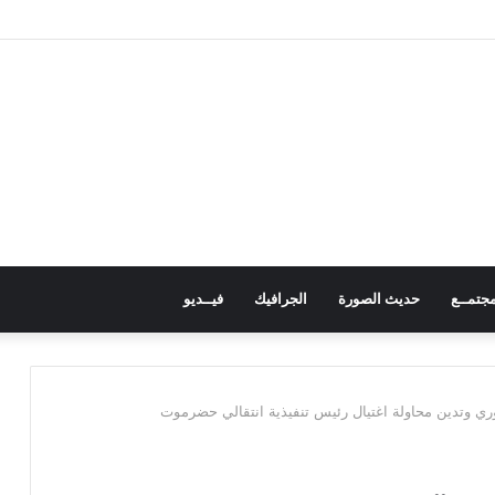
 تدكُّ بالطائرات المسيرة ثكنات وآليات حوثية شمال الضالع
جتمــع
حديث الصورة
الجرافيك
فيــديو
لدوري وتدين محاولة اغتيال رئيس تنفيذية انتقالي حضرموت